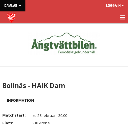
DAMLAG
LOGGA IN
DAMLAGET
NYHETER
KALENDER
MATCHER
TRUPPEN
Bollnäs - HAIK Dam
KONTAKT
INFORMATION
BILDER
Matchstart:
fre 28 februari, 20:00
Plats:
SBB Arena