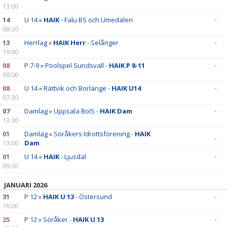
13:00
14
U 14
»
HAIK
- Falu BS och Umedalen
-
08:30
13
Herrlag
»
HAIK Herr
- Selånger
-
19:00
08
P 7-9
»
Poolspel Sundsvall -
HAIK P 8-11
-
09:00
08
U 14
»
Rättvik och Borlänge -
HAIK U14
-
07:30
07
Damlag
»
Uppsala BoIS -
HAIK Dam
-
13:30
01
Damlag
»
Söråkers Idrottsförening -
HAIK
-
13:00
Dam
01
U 14
»
HAIK
- Ljusdal
-
09:30
JANUARI 2026
31
P 12
»
HAIK U 13
- Östersund
-
16:00
25
P 12
»
Söråker -
HAIK U 13
-