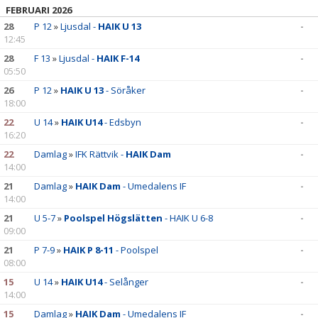
FEBRUARI 2026
28
P 12
»
Ljusdal -
HAIK U 13
-
12:45
28
F 13
»
Ljusdal -
HAIK F-14
-
05:50
26
P 12
»
HAIK U 13
- Söråker
-
18:00
22
U 14
»
HAIK U14
- Edsbyn
-
16:20
22
Damlag
»
IFK Rättvik -
HAIK Dam
-
14:00
21
Damlag
»
HAIK Dam
- Umedalens IF
-
14:00
21
U 5-7
»
Poolspel Högslätten
- HAIK U 6-8
-
09:00
21
P 7-9
»
HAIK P 8-11
- Poolspel
-
08:00
15
U 14
»
HAIK U14
- Selånger
-
14:00
15
Damlag
»
HAIK Dam
- Umedalens IF
-