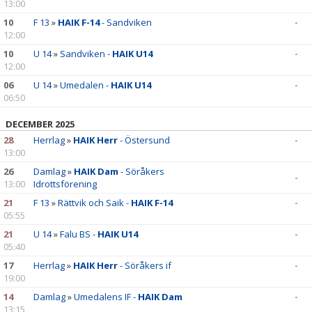
13:00
10
F 13
»
HAIK F-14
- Sandviken
-
12:00
10
U 14
»
Sandviken -
HAIK U14
-
12:00
06
U 14
»
Umedalen -
HAIK U14
-
06:50
DECEMBER 2025
28
Herrlag
»
HAIK Herr
- Östersund
-
13:00
26
Damlag
»
HAIK Dam
- Söråkers
-
13:00
Idrottsförening
21
F 13
»
Rättvik och Saik -
HAIK F-14
-
05:55
21
U 14
»
Falu BS -
HAIK U14
-
05:40
17
Herrlag
»
HAIK Herr
- Söråkers if
-
19:00
14
Damlag
»
Umedalens IF -
HAIK Dam
-
13:15