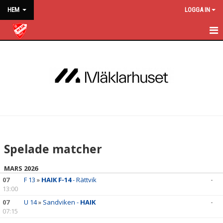
HEM
LOGGA IN
HEM
KALENDER
NYHETER
BLI MEDLEM
MATCHER
Spelade matcher
OM KLUBBEN
MARS 2026
KONTAKT
07
F 13
»
HAIK F-14
- Rättvik
-
13:00
WEBBSHOP
07
U 14
»
Sandviken -
HAIK
-
07:15