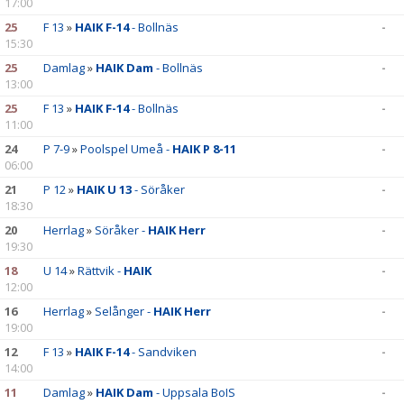
17:00
25
F 13
»
HAIK F-14
- Bollnäs
-
15:30
25
Damlag
»
HAIK Dam
- Bollnäs
-
13:00
25
F 13
»
HAIK F-14
- Bollnäs
-
11:00
24
P 7-9
»
Poolspel Umeå -
HAIK P 8-11
-
06:00
21
P 12
»
HAIK U 13
- Söråker
-
18:30
20
Herrlag
»
Söråker -
HAIK Herr
-
19:30
18
U 14
»
Rättvik -
HAIK
-
12:00
16
Herrlag
»
Selånger -
HAIK Herr
-
19:00
12
F 13
»
HAIK F-14
- Sandviken
-
14:00
11
Damlag
»
HAIK Dam
- Uppsala BoIS
-