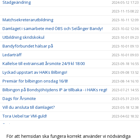
Stadgeändring
2024-05-12 17:23
2023-11-15 08:22
Matchsekreterarutbildning
2023-10-11 12:09
Damlaget i samarbete med ÖBS och Selånger Bandy!
2023-10-02 12:06
Utbildning skridskokul
2023-10-01 09:23
Bandyförbundet hälsar på
2023-10-01 09:13
Ledarträff
2023-10-01 09:03
Kallelse till extrainsatt årsmöte 24/9 kl 18:00
2023-09-18 16:55
Lyckad uppstart av HAIKs Bilbingo!
2023-09-08 13:52
Premiär för bilbingon onsdag 16/8!
2023-08-14 16:10
Bilbingon på Bondsjöhöjdens IP är tillbaka - i HAIKs regi!
2023-07-21 14:55
Dags för Årsmöte
2023-05-31 23:05
Vill du ansluta till damlaget?
2023-05-18 12:38
Tora Uebel tar VM-guld!
2023-04-02 18:32
Seriesegrare
2023-03-04 16:21
Skridskokul
2022-11-21 22:25
För att hemsidan ska fungera korrekt använder vi nödvändiga