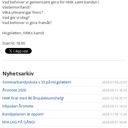
Vad behöver vi gemensamt göra för HIAK samt bandyn i
Västernorrland?
Vilka utmaningar finns?
Vad gör vi idag?
Vad behöver vi göra framåt?
Högslätten, HAIKs kansli
Start kl. 18.00.
Nyhetsarkiv
Sommarbandyskola v 33 på Högslätten!
2026-07-06 22:03
Årsmöte 2026
2026-06-11 18:33
HAIK firar med 80 årsjubileumshelg!
2025-12-18 20:11
Inbjudan Årsmöte
2025-06-11 16:25
Bandyplanen är öppen!
2024-11-18 11:26
NYA LAG PÅ GÅNG!
2024-09-07 10:09