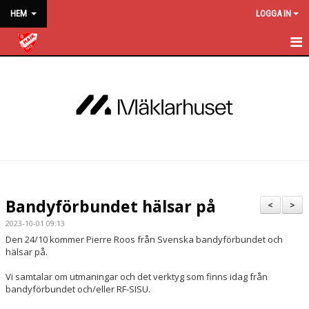
HEM
LOGGA IN
HEM
KALENDER
NYHETER
BLI MEDLEM
MATCHER
Bandyförbundet hälsar på
<
>
OM KLUBBEN
2023-10-01 09:13
Den 24/10 kommer Pierre Roos från Svenska bandyförbundet och
KONTAKT
hälsar på.
Vi samtalar om utmaningar och det verktyg som finns idag från
WEBBSHOP
bandyförbundet och/eller RF-SISU.