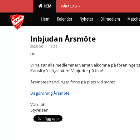
HEM
VÅRA LAG
Hem
Kalender
Nyheter
Bli medlem
Matche
Inbjudan Årsmöte
2025-06-11 16:25
Hej,
Vi hälsar alla medlemmar varmt välkomna på föreningens å
Kansli på Högslätten. Vi bjuder på fika!
Årsmöteshandlingar finns på plats vid mötet.
Dagordning Årsmöte
Väl mött!
Styrelsen