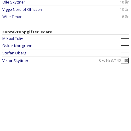
Olle Skyttner
10 år
Viggo Nordlöf Ohlsson
13 år
Wille Timan
8 år
Kontaktuppgifter ledare
Mikael Tuliv
Oskar Norrgrann
Stefan Öberg
0761-387140
Viktor Skyttner