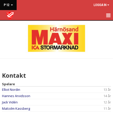
P 12
LOGGA IN
P 12
NYHETER
KALENDER
KONTAKT
Kontakt
Spelare
Elliot Nordin
13 år
Hannes Arvidsson
14 år
Jack Vidén
12 år
Malcolm Kassberg
11 år