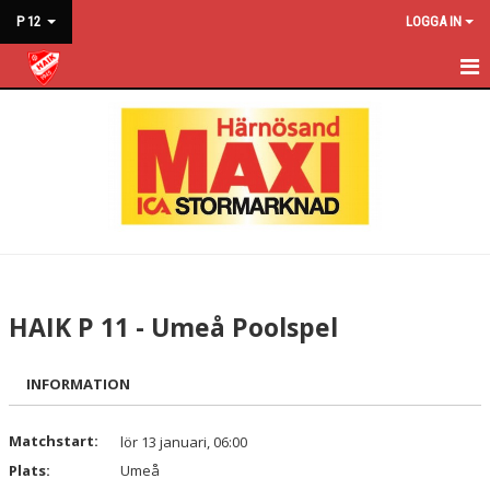
P 12
LOGGA IN
P 12
NYHETER
KALENDER
KONTAKT
HAIK P 11 - Umeå Poolspel
INFORMATION
Matchstart:
lör 13 januari, 06:00
Plats:
Umeå