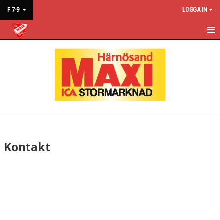
F 7-9
LOGGA IN
F 7-9
NYHETER
KONTAKT
KALENDER
Kontakt